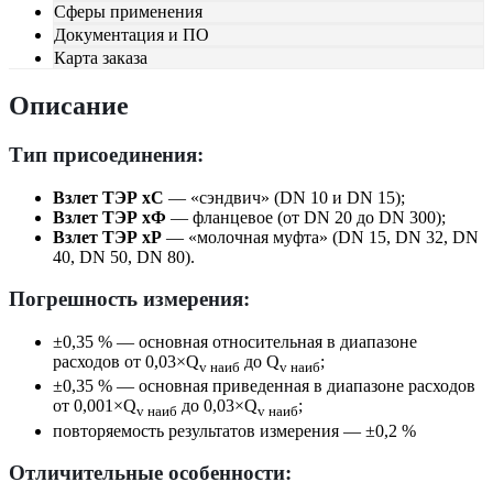
Сферы применения
Документация и ПО
Карта заказа
Описание
Тип присоединения:
Взлет ТЭР хС
— «сэндвич» (DN 10 и DN 15);
Взлет ТЭР хФ
— фланцевое (от DN 20 до DN 300);
Взлет ТЭР хР
— «молочная муфта» (DN 15, DN 32, DN
40, DN 50, DN 80).
Погрешность измерения:
±0,35 % — основная относительная в диапазоне
расходов от 0,03×Q
до Q
;
v наиб
v наиб
±0,35 % — основная приведенная в диапазоне расходов
от 0,001×Q
до 0,03×Q
;
v наиб
v наиб
повторяемость результатов измерения — ±0,2 %
Отличительные особенности: