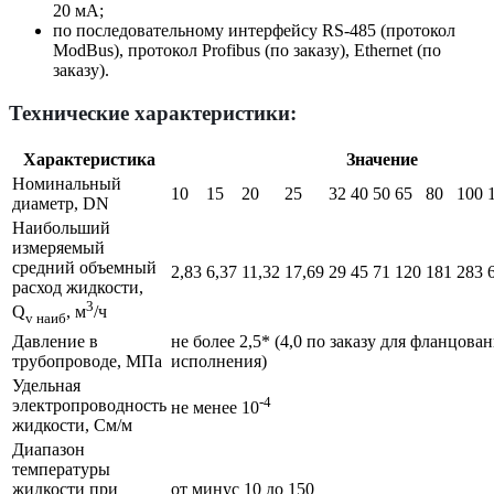
20 мА;
по последовательному интерфейсу RS-485 (протокол
ModBus), протокол Profibus (по заказу), Ethernet (по
заказу).
Технические характеристики:
Характеристика
Значение
Номинальный
10
15
20
25
32
40
50
65
80
100
диаметр, DN
Наибольший
измеряемый
средний объемный
2,83
6,37
11,32
17,69
29
45
71
120
181
283
расход жидкости,
3
Q
, м
/ч
v наиб
Давление в
не более 2,5* (4,0 по заказу для фланцова
трубопроводе, МПа
исполнения)
Удельная
-4
электропроводность
не менее 10
жидкости, См/м
Диапазон
температуры
жидкости при
от минус 10 до 150