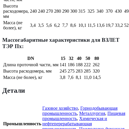
Высота
расходомера,
240
240
270
280
290
300
315
325
340
370
430
49
мм
Масса (не
3,4
3,5
5,6
6,2
7,7
8,6
10,1
11,5
13,6
19,7
33,2
52
более), кг
Массогабаритные характеристики для ВЗЛЕТ
ТЭР Пх:
DN
15
32
40
50
80
Длина проточной части, мм
141
186
188
222
262
Высота расходомера, мм
245
275
283
285
320
Масса (не более), кг
3,8
7,6
8,1
11,0
14,5
Детали
Газовое хозяйство
,
Горнодобывающая
промышленность
,
Металлургия
,
Пищевая
промышленность
,
Химическая и
Промышленность
нефтеперерабатывающая
промышленность
,
Целлюлозно-бумажная