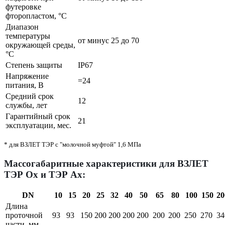
футеровке
фторопластом, °С
Диапазон
температуры
от минус 25 до 70
окружающей среды,
°С
Степень защиты
IP67
Напряжение
=24
питания, В
Средний срок
12
службы, лет
Гарантийный срок
21
эксплуатации, мес.
* для ВЗЛЕТ ТЭР с "молочной муфтой" 1,6 МПа
Массогабаритные характеристики для ВЗЛЕТ
ТЭР Ох и ТЭР Ах:
DN
10
15
20
25
32
40
50
65
80
100
150
20
Длина
проточной
93
93
150
200
200
200
200
200
200
250
270
34
части, мм